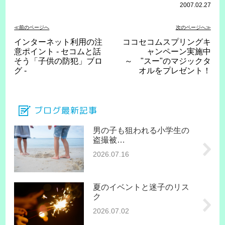
2007.02.27
≪前のページへ
次のページへ≫
インターネット利用の注
ココセコムスプリングキ
意ポイント - セコムと話
ャンペーン実施中
そう「子供の防犯」ブロ
～ "スー"のマジックタ
グ -
オルをプレゼント！
ブログ最新記事
男の子も狙われる小学生の
盗撮被…
2026.07.16
夏のイベントと迷子のリス
ク
2026.07.02