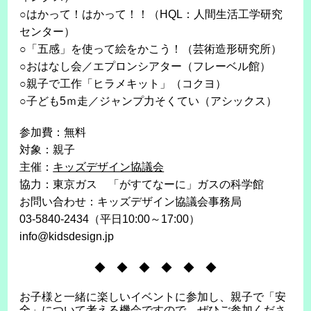
○はかって！はかって！！（HQL：人間生活工学研究
センター）
○「五感」を使って絵をかこう！（芸術造形研究所）
○おはなし会／エプロンシアター（フレーベル館）
○親子で工作「ヒラメキット」（コクヨ）
○子ども5ｍ走／ジャンプ力そくてい（アシックス）
参加費：無料
対象：親子
主催：
キッズデザイン協議会
協力：東京ガス 「がすてなーに」ガスの科学館
お問い合わせ：キッズデザイン協議会事務局
03-5840-2434（平日10:00～17:00）
info@kidsdesign.jp
◆ ◆ ◆ ◆ ◆ ◆
お子様と一緒に楽しいイベントに参加し、親子で「安
全」について考える機会ですので、ぜひご参加くださ