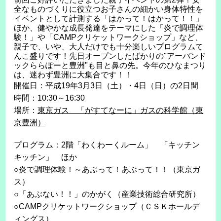
全なものづくりに役立つお子さんの細かい身体特性を
イベントとして計測する「はかって！はかって！！」
ほか、健やかな成長発達をテーマにした「炎で調理体
験！」や「CAMPクリケットワークショップ」など、
親子で、いや、大人だけでも十分楽しいプログラムて
んこ盛りです！先日オープンしたばかりの"アーバンド
ックららぽーと豊洲"も目と鼻の先。今年のひなまつり
は、迷わず豊洲に大集合です！！
開催日：平成19年3月3日（土）・4日（日）の2日間
時間：10:30～16:30
場所：
東京ガス 「がすてなーに」ガスの科学館（東
京豊洲）
プログラム：2階「わくわーくルーム」 「キッチン
キッチン」 ほか
○炎で調理体験！～あぶって！あぶって！！（東京ガ
ス）
○「あぶない！！」のかがく（産業技術総合研究所）
○CAMPクリケットワークショップ（ＣＳＫホールデ
ィングス）