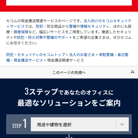
セコムの現金護送関連サービスのページです。
法人向けのセコムセキュリテ
ィサービス
では、
防犯
・防災商品から
警備
や
情報セキュリティ
、ほかにも医
療・
損害保険
など、幅広いサービスをご用意しています。徹底したセキュリ
ティや
防犯
・
防火対策
や
警備のサポート
をご希望の企業さまは、ぜひセコム
にお任せください。
防犯・セキュリティのセコムトップ
>
法人のお客さま
>
常駐警備・身辺警
備・現金護送サービス
> 現金護送関連サービス
このページの先頭へ
3
ステップ
であなたのオフィスに
最適なソリューションをご案内
1
利用する建物
STEP