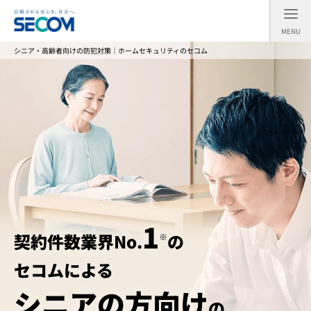
メ
イ
ン
MENU
コ
ン
シニア・高齢者向けの防犯対策｜ホームセキュリティのセコム
テ
ン
ツ
へ
ス
キ
ッ
プ
す
る
1
契約件数業界No.
の
※
セコム
による
シニアの方向け
の