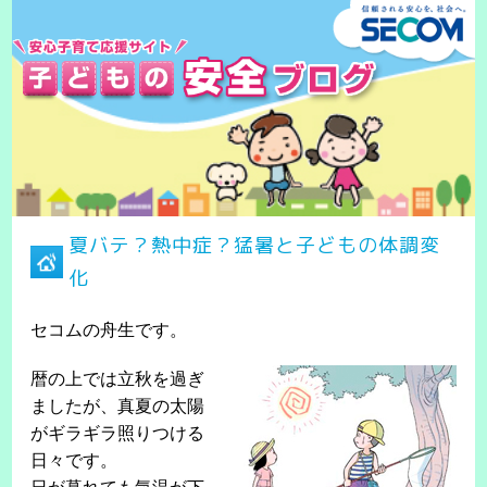
夏バテ？熱中症？猛暑と子どもの体調変
化
セコムの舟生です。
暦の上では立秋を過ぎ
ましたが、真夏の太陽
がギラギラ照りつける
日々です。