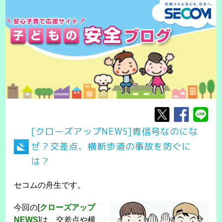
[クローズアップNEWS]青信号なのにな
ぜ？交差点、横断歩道の事故を防ぐに
は？
セコムの舟生です。
今回の[
クローズアップ
NEWS
]は、交差点や横