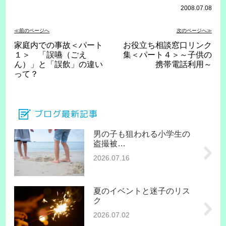
2008.07.08
≪前のページへ
次のページへ≫
家庭内での事故＜パート
お役立ち相談窓口リンク
１＞ 「誤嚥（ごえ
集＜パート４＞～子供の
ん）」と「誤飲」の違い
携帯電話利用～
って？
ブログ最新記事
男の子も狙われる小学生の
盗撮被…
2026.07.16
夏のイベントと迷子のリス
ク
2026.07.02