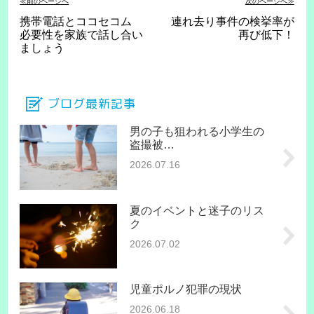
≪前のページへ
次のページへ≫
携帯電話とココセコム
連れ去り事件の検挙率が
必要性を家族で話し合い
再び低下！
ましょう
ブログ最新記事
男の子も狙われる小学生の
盗撮被…
2026.07.16
夏のイベントと迷子のリス
ク
2026.07.02
児童ポルノ犯罪の現状
2026.06.18