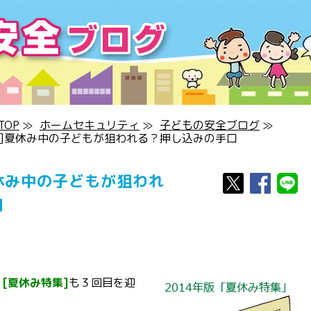
OP
≫
ホームセキュリティ
≫
子どもの安全ブログ
≫
３]夏休み中の子どもが狙われる？押し込みの手口
休み中の子どもが狙われ
口
る
[夏休み特集]
も３回目を迎