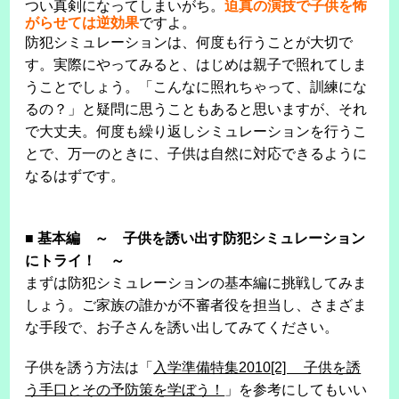
つい真剣になってしまいがち。
迫真の演技で子供を怖
がらせては逆効果
ですよ。
防犯シミュレーションは、何度も行うことが大切で
す。実際にやってみると、はじめは親子で照れてしま
うことでしょう。「こんなに照れちゃって、訓練にな
るの？」と疑問に思うこともあると思いますが、それ
で大丈夫。何度も繰り返しシミュレーションを行うこ
とで、万一のときに、子供は自然に対応できるように
なるはずです。
■
基本編 ～ 子供を誘い出す防犯シミュレーション
にトライ！ ～
まずは防犯シミュレーションの基本編に挑戦してみま
しょう。ご家族の誰かが不審者役を担当し、さまざま
な手段で、お子さんを誘い出してみてください。
子供を誘う方法は「
入学準備特集2010[2] 子供を誘
う手口とその予防策を学ぼう！
」を参考にしてもいい