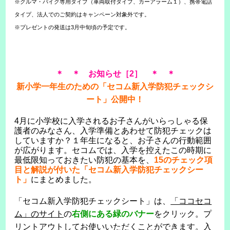
※クルマ・バイク専用タイプ（車両取付タイプ、カーアラーム１）、携帯電話
タイプ、法人でのご契約はキャンペーン対象外です。
※プレゼントの発送は3月中旬頃の予定です。
＊ ＊ お知らせ［2］ ＊ ＊
新小学一年生のための「セコム新入学防犯チェックシ
ート」公開中！
4月に小学校に入学されるお子さんがいらっしゃる保
護者のみなさん、入学準備とあわせて防犯チェックは
していますか？１年生になると、お子さんの行動範囲
が広がります。セコムでは、入学を控えたこの時期に
最低限知っておきたい防犯の基本を、
15のチェック項
目と解説が付いた「セコム新入学防犯チェックシー
ト」
にまとめました。
「セコム新入学防犯チェックシート」は、
「ココセコ
ム」のサイト
の
右側にある緑のバナー
をクリック。プ
リントアウトしてお使いいただくことができます。入