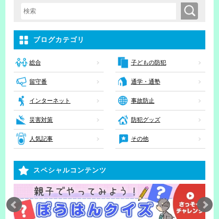
検索
検索キーワード入力
ブログカテゴリ
子どもの防犯
総合
留守番
通学・通塾
インターネット
事故防止
災害対策
防犯グッズ
人気記事
その他
スペシャルコンテンツ