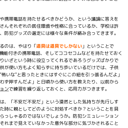
や携帯電話を持たせるべきかどうか、という議論に答えを
さんそれぞれの居住環境や性格に合っているか、学校は許
、防犯グッズの選定には様々な条件が絡み合ってきます。
るのは、やはり「
道具は道具でしかない
」ということで
S機能付きの携帯電話、そしてココセコムなどを持たせておく
りいざという時に役立ってくれるであろうグッズばかりで
供が使い方もよく知らずに持ち歩いているだけでは、子供
"怖いな"と思ったときにはすぐにこの紐を引っ張るんだよ」
わず押すんだよ」と日頃から使い方を教えたり、以前から
ョン
で練習を繰り返しておくと、応用力がつきます。
は、「不安だ不安だ」という漠然とした気持ちが先行しす
た時に親としてどのように対処すべきか？ということを具
らっしゃるのではないでしょうか。防犯シミュレーション
それまで見えていなかった意外な部分に気づかされること