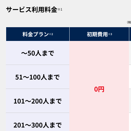
サービス利用料金
※1
（税
料金プラン
初期費用
※2
※3
～50人まで
51～100人まで
0円
101～200人まで
201～300人まで