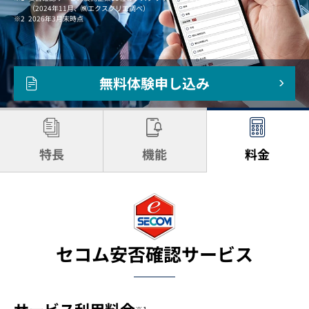
（2024年11月、㈱エクスクリエ調べ）
2026年3月末時点
無料体験申し込み
特長
機能
料金
セコム安否確認サービス
※1