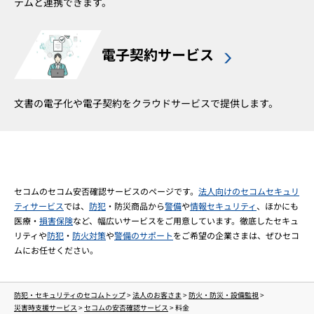
テムと連携できます。
電子契約サービス
文書の電子化や電子契約をクラウドサービスで提供します。
セコムのセコム安否確認サービスのページです。
法人向けのセコムセキュリ
ティサービス
では、
防犯
・防災商品から
警備
や
情報セキュリティ
、ほかにも
医療・
損害保険
など、幅広いサービスをご用意しています。徹底したセキュ
リティや
防犯
・
防火対策
や
警備のサポート
をご希望の企業さまは、ぜひセコ
ムにお任せください。
防犯・セキュリティのセコムトップ
>
法人のお客さま
>
防火・防災・設備監視
>
災害時支援サービス
>
セコムの安否確認サービス
>
料金