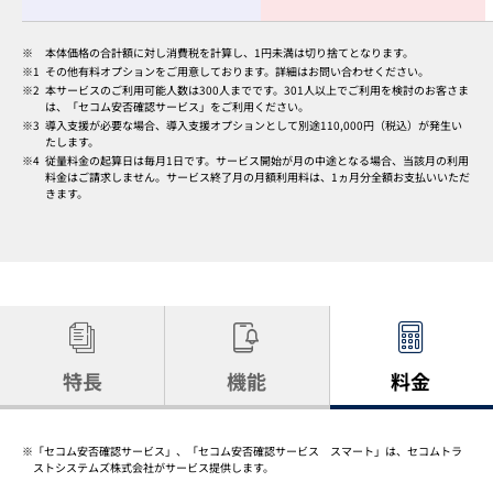
本体価格の合計額に対し消費税を計算し、1円未満は切り捨てとなります。
1
その他有料オプションをご用意しております。詳細はお問い合わせください。
2
本サービスのご利用可能人数は300人までです。301人以上でご利用を検討のお客さま
は、「セコム安否確認サービス」をご利用ください。
3
導入支援が必要な場合、導入支援オプションとして別途110,000円（税込）が発生い
たします。
4
従量料金の起算日は毎月1日です。サービス開始が月の中途となる場合、当該月の利用
料金はご請求しません。サービス終了月の月額利用料は、1ヵ月分全額お支払いいただ
きます。
特長
機能
料金
「セコム安否確認サービス」、「セコム安否確認サービス スマート」は、セコムトラ
ストシステムズ株式会社がサービス提供します。