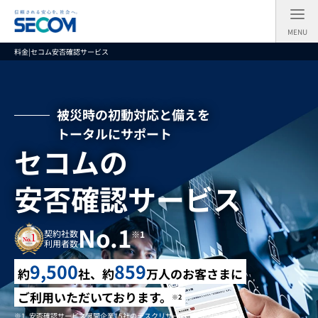
メ
イ
ン
MENU
コ
ン
料金|セコム安否確認サービス
テ
ン
ツ
へ
ス
被災時の初動対応と備えを
キ
ッ
トータルにサポート
プ
す
セコムの
る
安否確認サービス
No.1
契約社数
※1
利用者数
9,500
859
約
社、約
万人のお客さまに
ご利用いただいております。
※2
安否確認サービス展開企業15社のデスクリサーチ、ヒアリング調査