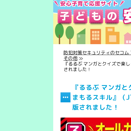
防犯対策セキュリティのセコム T
その他
≫
『るるぶ マンガとクイズで楽し
されました！
『るるぶ マンガと
まもるスキル』（J
版されました！