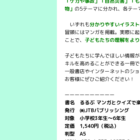
「ケガや事故」「自然災害」「も
物」
の5テーマに分かれ、各テー
いずれも
分かりやすいイラスト
冒頭にはマンガを掲載。実際に起
ことで、
子どもたちの理解をより
子どもたちに学んでほしい情報が
キルを高めることができる一冊で
一般書店やインターネットのショ
お客様にぜひご紹介ください！
ーーーーーーーーーー
書名 るるぶ マンガとクイズで
発行 ㈱JTBパブリッシング
対象 小学校3年生～6年生
定価 1,540円（税込）
判型 A5