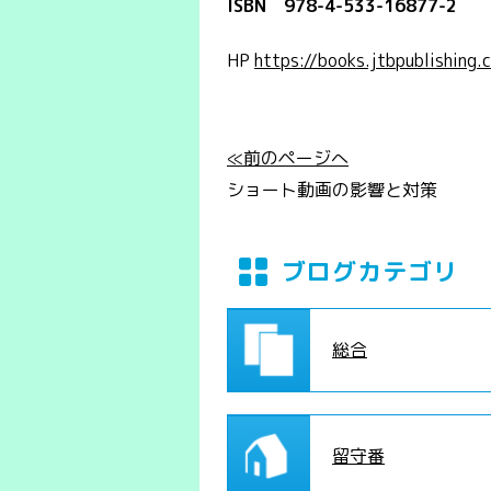
ISBN 978-4-533-16877-2
HP
https://books.jtbpublishi
≪前のページへ
ショート動画の影響と対策
ブログカテゴリ
総合
留守番