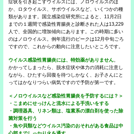
症状を引き起こすウイルスには、ノロウイルスのほ
か、ロタウイルス、サポウイルスなど、いくつかの種
類があります。国立感染症研究所によると、11月2日
までの１週間で感染性胃腸炎と診断された人は13,229
人で、全国的に増加傾向にあります。この時期に多い
のはノロウイルス。例年流行のピークは12月中旬ごろ
ですので、これからの動向に注意したいところです。
ウイルス感染性胃腸炎には、特効薬がありません
。
かかってしまったら、脱水症状や体力の消耗に注意し
ながら、ひたすら回復を待つしかなく、お子さんにと
ってはかなりつらい病気ですので予防が第一です。
＜ノロウイルスなど感染性胃腸炎を予防するには？＞
・こまめにせっけんと流水による手洗いをする
・調理器具、リネン類は、塩素系の漂白剤を使った除
菌対策を行う
・魚や貝類などウイルス汚染のおそれがある食品は中
心部までしっかり火を通す