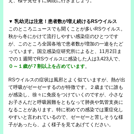
え、様子見せずに病院に行きましょう。
▼ 乳幼児は注意！患者数が増え続けるRSウイルス
このところニュースでも聞くことが多いRSウイルス。
秋から冬にかけて流行しやすい感染症のひとつです
が、このところ全国各地で患者数が増加の一途をたど
っています。国立感染症研究所によると、11月2日ま
での１週間でRSウイルスに感染した人は3,423人で、
０～１歳が７割以上を占めています
。
RSウイルスの症状は風邪とよく似ていますが、熱が出
て呼吸がゼーゼーするのが特徴です。２歳までに誰も
が感染し、徐々に免疫をつけていくのですが、小さな
お子さんだと呼吸困難をともなって肺炎や気管支炎に
なることがあります。特に初めての感染では重症化し
やすいと言われているので、ゼーゼーと苦しそうな様
子があったら、よく様子を見てあげてください。