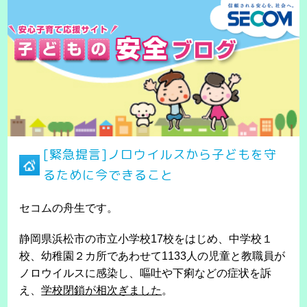
[緊急提言]ノロウイルスから子どもを守
るために今できること
セコムの舟生です。
静岡県浜松市の市立小学校17校をはじめ、中学校１
校、幼稚園２カ所であわせて1133人の児童と教職員が
ノロウイルスに感染し、嘔吐や下痢などの症状を訴
え、
学校閉鎖が相次ぎました
。