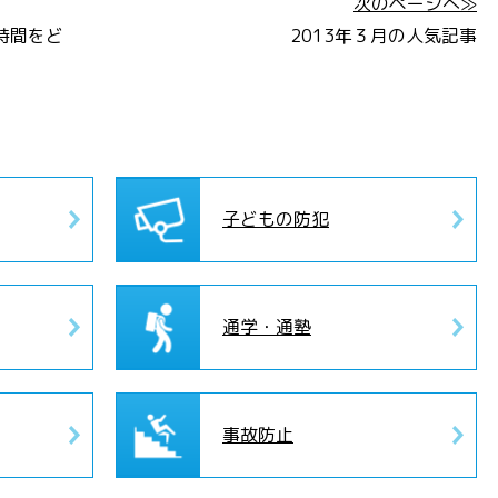
次のページへ≫
時間をど
2013年３月の人気記事
子どもの防犯
通学・通塾
事故防止