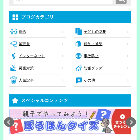
検索キーワード入力
ブログカテゴリ
子どもの防犯
総合
留守番
通学・通塾
インターネット
事故防止
災害対策
防犯グッズ
人気記事
その他
スペシャルコンテンツ