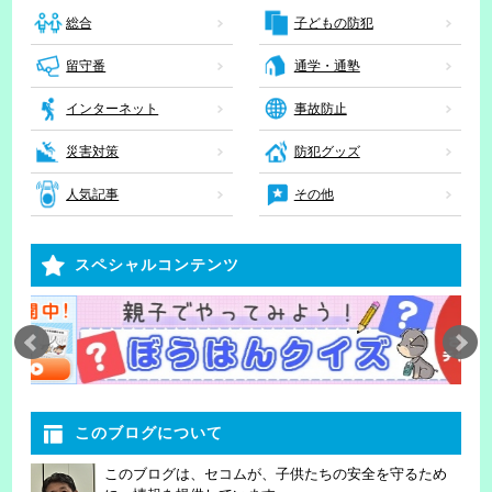
子どもの防犯
総合
留守番
通学・通塾
インターネット
事故防止
災害対策
防犯グッズ
人気記事
その他
スペシャルコンテンツ
このブログについて
このブログは、セコムが、子供たちの安全を守るため