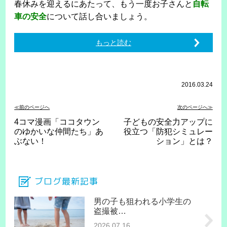
春休みを迎えるにあたって、もう一度お子さんと
自転
車の安全
について話し合いましょう。
もっと読む
2016.03.24
≪前のページへ
次のページへ≫
4コマ漫画「ココタウン
子どもの安全力アップに
のゆかいな仲間たち」あ
役立つ「防犯シミュレー
ぶない！
ション」とは？
ブログ最新記事
男の子も狙われる小学生の
盗撮被…
2026.07.16