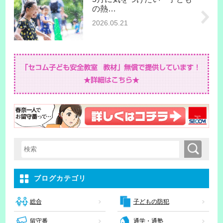
の熱…
2026.05.21
検索
検索キーワード入力
ブログカテゴリ
子どもの防犯
総合
留守番
通学・通塾