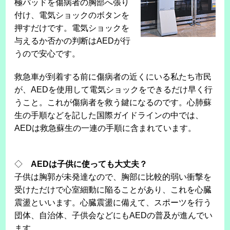
極パッドを傷病者の胸部へ張り
付け、電気ショックのボタンを
押すだけです。電気ショックを
与えるか否かの判断はAEDが行
うので安心です。
救急車が到着する前に傷病者の近くにいる私たち市民
が、AEDを使用して電気ショックをできるだけ早く行
うこと。これが傷病者を救う鍵になるのです。心肺蘇
生の手順などを記した国際ガイドラインの中では、
AEDは救急蘇生の一連の手順に含まれています。
◇
AEDは子供に使っても大丈夫？
子供は胸郭が未発達なので、胸部に比較的弱い衝撃を
受けただけで心室細動に陥ることがあり、これを心臓
震盪といいます。心臓震盪に備えて、スポーツを行う
団体、自治体、子供会などにもAEDの普及が進んでい
ます。