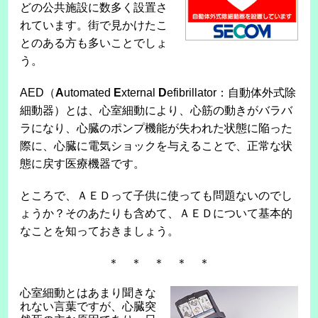
どの公共施設に数多く設置さ
れています。街で見かけたこ
とのある方も多いことでしょ
う。
AED（
A
utomated
E
xternal
D
efibrillator：自動体外式除
細動器）とは、心室細動により、心筋の動きがバラバ
ラになり、心臓のポンプ機能が失われた状態に陥った
際に、心臓に電気ショックを与えることで、正常な状
態に戻す医療機器です。
ところで、ＡＥＤって子供に使っても問題ないのでし
ょうか？そのあたりも含めて、ＡＥＤについて基本的
なことを知っておきましょう。
＊ ＊ ＊ ＊ ＊
心室細動とはあまり聞きな
れない言葉ですが、心臓突