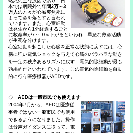
然死の主な原因であり、日
本では病院外で
年間2万～3
万人
の方々が心臓突然死に
よって命を落とすと言われ
ています。また、心室細動
は発生から1分経過するごと
に救命率が7～10％下がるといわれ、早急な救命活動
が生死を分けます。
心室細動を起こした心臓を正常な状態に戻すには、心
臓に強い電気ショックを与えて心筋のバラバラな動き
を一定の秩序あるリズムに戻す、電気的除細動が最も
効果的だといわれています。この電気的除細動を自動
的に行う医療機器がAEDです。
◇
AEDは一般市民でも使えます
2004年7月から、AEDは医療従
事者ではない一般市民でも使用
できるようになりました。操作
は音声ガイダンスに従って、電