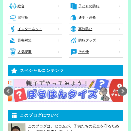
子どもの防犯
総合
留守番
通学・通塾
インターネット
事故防止
災害対策
防犯グッズ
人気記事
その他
スペシャルコンテンツ
このブログについて
このブログは、セコムが、子供たちの安全を守るため