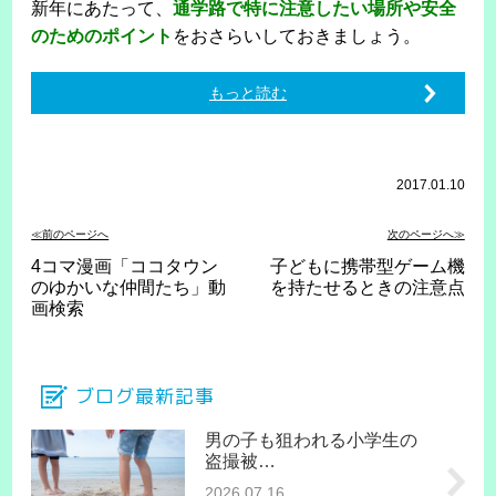
新年にあたって、
通学路で特に注意したい場所や安全
のためのポイント
をおさらいしておきましょう。
もっと読む
2017.01.10
≪前のページへ
次のページへ≫
4コマ漫画「ココタウン
子どもに携帯型ゲーム機
のゆかいな仲間たち」動
を持たせるときの注意点
画検索
ブログ最新記事
男の子も狙われる小学生の
盗撮被…
2026.07.16