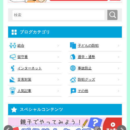
検索
検索キーワード入力
ブログカテゴリ
子どもの防犯
総合
留守番
通学・通塾
インターネット
事故防止
災害対策
防犯グッズ
人気記事
その他
スペシャルコンテンツ