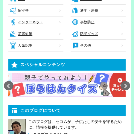
留守番
通学・通塾
インターネット
事故防止
災害対策
防犯グッズ
人気記事
その他
スペシャルコンテンツ
このブログについて
このブログは、セコムが、子供たちの安全を守るため
に、情報を提供しています。