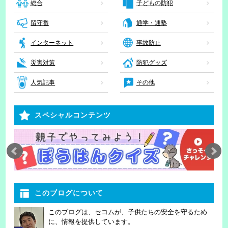
子どもの防犯
総合
留守番
通学・通塾
インターネット
事故防止
災害対策
防犯グッズ
人気記事
その他
スペシャルコンテンツ
このブログについて
このブログは、セコムが、子供たちの安全を守るため
に、情報を提供しています。