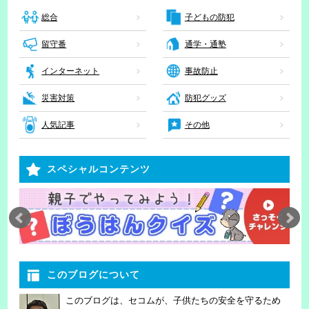
子どもの防犯
総合
留守番
通学・通塾
インターネット
事故防止
災害対策
防犯グッズ
人気記事
その他
スペシャルコンテンツ
このブログについて
このブログは、セコムが、子供たちの安全を守るため