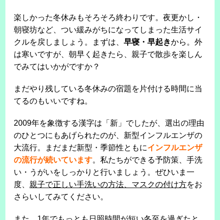
楽しかった冬休みもそろそろ終わりです。夜更かし・
朝寝坊など、つい緩みがちになってしまった生活サイ
クルを戻しましょう。まずは、
早寝・早起き
から。外
は寒いですが、朝早く起きたら、親子で散歩を楽しん
でみてはいかがですか？
まだやり残している冬休みの宿題を片付ける時間に当
てるのもいいですね。
2009年を象徴する漢字は「新」でしたが、選出の理由
のひとつにもあげられたのが、新型インフルエンザの
大流行。まだまだ新型・季節性ともに
インフルエンザ
の流行が続いています
。私たちができる予防策、手洗
い・うがいをしっかりと行いましょう。ぜひいま一
度、
親子で正しい手洗いの方法、マスクの付け方
をお
さらいしてみてください。
また、1年でもっとも日照時間が短い冬至を過ぎたと