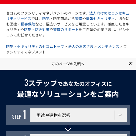
セコムのファシリティマネジメントのページです。
法人向けのセコムセキュ
リティサービス
では、
防犯
・防災商品から
警備
や
情報セキュリティ
、ほかに
も医療・
損害保険
など、幅広いサービスをご用意しています。徹底したセキ
ュリティや
防犯
・
防火対策
や
警備のサポート
をご希望の企業さまは、ぜひセ
コムにお任せください。
防犯・セキュリティのセコムトップ
>
法人のお客さま
>
メンテナンス
> フ
ァシリティマネジメント
このページの先頭へ
3
ステップ
であなたのオフィスに
最適なソリューションをご案内
1
利用する建物
STEP