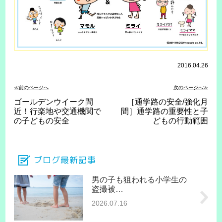
2016.04.26
≪前のページへ
次のページへ≫
ゴールデンウイーク間
［通学路の安全/強化月
近！行楽地や交通機関で
間］通学路の重要性と子
の子どもの安全
どもの行動範囲
ブログ最新記事
男の子も狙われる小学生の
盗撮被…
2026.07.16