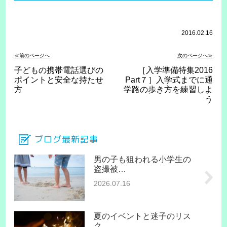
2016.02.16
≪前のページへ
次のページへ≫
子どもの携帯電話選びの
［入学準備特集2016
ポイントと安全な持たせ
Part７］入学式までに通
方
学路の歩き方を練習しよ
う
ブログ最新記事
男の子も狙われる小学生の
盗撮被…
2026.07.16
夏のイベントと迷子のリス
ク