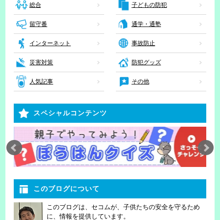
子どもの防犯
総合
留守番
通学・通塾
インターネット
事故防止
災害対策
防犯グッズ
人気記事
その他
スペシャルコンテンツ
このブログについて
このブログは、セコムが、子供たちの安全を守るため
に、情報を提供しています。