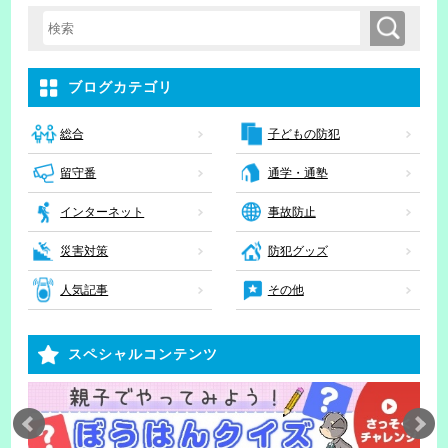
検索
検索キーワード入力
ブログカテゴリ
子どもの防犯
総合
留守番
通学・通塾
インターネット
事故防止
災害対策
防犯グッズ
人気記事
その他
スペシャルコンテンツ