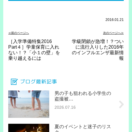
2016.01.21
≪前のページへ
次のページへ≫
［入学準備特集2016
学級閉鎖が急増！？つい
Part４］学童保育に入れ
に流行入りした2016年
ない！？「小１の壁」を
のインフルエンザ最新情
乗り越えるには
報
ブログ最新記事
男の子も狙われる小学生の
盗撮被…
2026.07.16
夏のイベントと迷子のリス