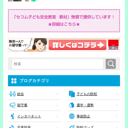
検索
検索キーワード入力
ブログカテゴリ
子どもの防犯
総合
留守番
通学・通塾
インターネット
事故防止
災害対策
防犯グッズ