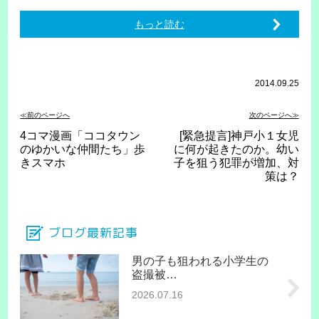
もっと読む
2014.09.25
≪前のページへ
次のページへ≫
4コマ漫画「ココタウン
[緊急提言]神戸小１女児
のゆかいな仲間たち」歩
に何が起きたのか。幼い
きスマホ
子を狙う犯罪が増加、対
策は？
ブログ最新記事
男の子も狙われる小学生の
盗撮被…
2026.07.16