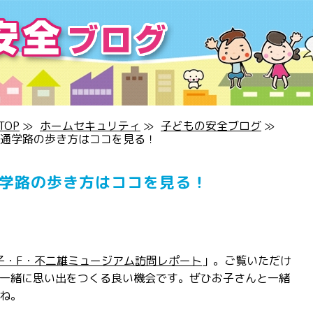
OP
≫
ホームセキュリティ
≫
子どもの安全ブログ
≫
、通学路の歩き方はココを見る！
通学路の歩き方はココを見る！
子・F・不二雄ミュージアム訪問レポート
」。ご覧いただけ
一緒に思い出をつくる良い機会です。ぜひお子さんと一緒
ね。