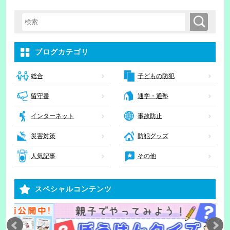
検索
検索キーワード入力
ブログカテゴリ
子どもの防犯
総合
留守番
通学・通塾
インターネット
事故防止
災害対策
防犯グッズ
人気記事
その他
スペシャルコンテンツ