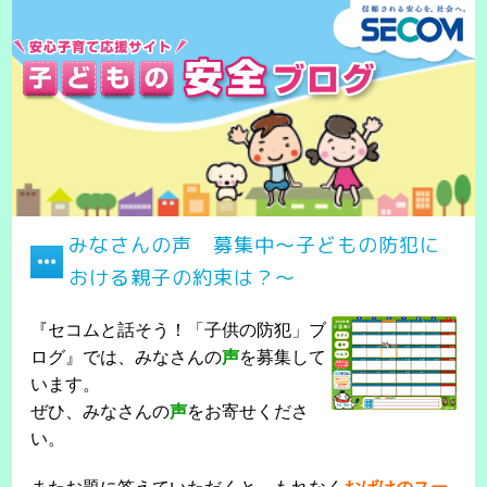
みなさんの声 募集中～子どもの防犯に
おける親子の約束は？～
『セコムと話そう！「子供の防犯」ブ
ログ』では、みなさんの
声
を募集して
います。
ぜひ、みなさんの
声
をお寄せくださ
い。