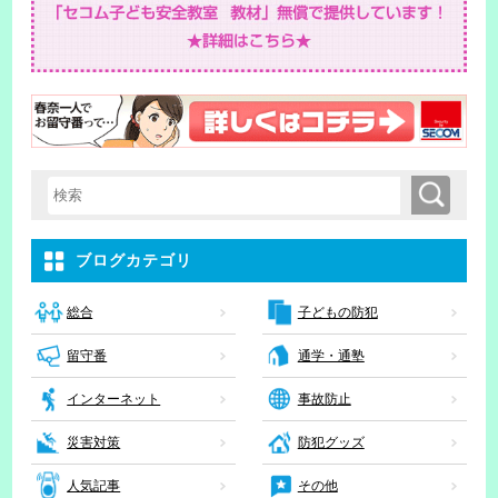
検索
検索キーワード入力
ブログカテゴリ
子どもの防犯
総合
留守番
通学・通塾
インターネット
事故防止
災害対策
防犯グッズ
人気記事
その他