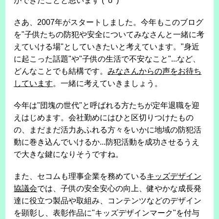
ができたことと思います (^o^)
さあ、2007年がスタートしました。今年もこのブログ
を"子供たちの防犯や安全についてみなさんと一緒に考
えていける場"としていきたいと考えています。"身近
に起こった話題"や"子供の生活で不安なこと"...など、
どんなことでも結構です。
みなさんからの声をお待ち
しています
。一緒に考えていきましょう。
今年は"団塊の世代"と呼ばれる方たちが定年退職を迎
えはじめます。会社勤めにはひと区切りつけたもの
の、まだまだ活力あふれる方々をいかに地域の防犯活
動に巻き込んでいけるか...防犯活動を成功させるうえ
で大きな鍵になりそうですね。
また、セコムも理事企業を務めている
キッズデザイン
協議会
では、子供の安全安心の向上、健やかな成長発
達に役立つ製品や取組み、コンテンツなどのデザイン
を顕彰し、表彰作品に"キッズデザインマーク"を付与