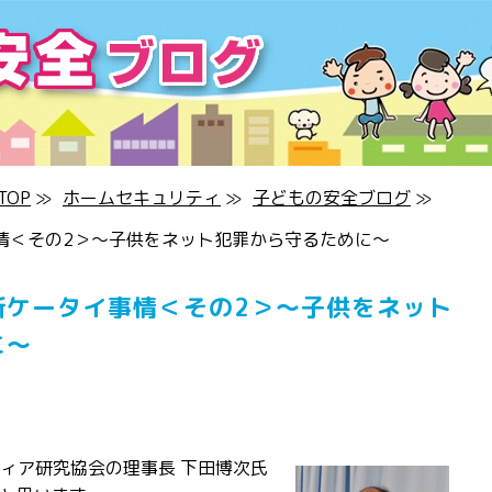
OP
≫
ホームセキュリティ
≫
子どもの安全ブログ
≫
情＜その2＞～子供をネット犯罪から守るために～
新ケータイ事情＜その2＞～子供をネット
に～
ディア研究協会の理事長 下田博次氏