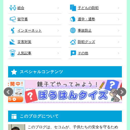
子どもの防犯
総合
留守番
通学・通塾
インターネット
事故防止
災害対策
防犯グッズ
人気記事
その他
スペシャルコンテンツ
このブログについて
このブログは、セコムが、子供たちの安全を守るため