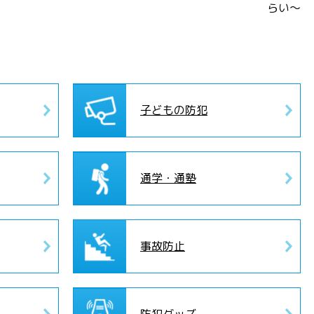
らい～
子どもの防犯
通学・通塾
事故防止