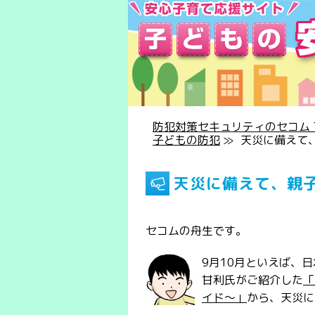
防犯対策セキュリティのセコム T
子どもの防犯
≫
天災に備えて
天災に備えて、親
セコムの舟生です。
9月10月といえば、
甘利氏がご紹介した
「
イド～」
から、天災に