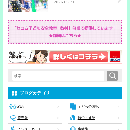
2026.05.21
検索
検索キーワード入力
ブログカテゴリ
子どもの防犯
総合
留守番
通学・通塾
インターネット
事故防止