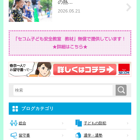
の熱…
2026.05.21
検索
検索キーワード入力
ブログカテゴリ
子どもの防犯
総合
留守番
通学・通塾