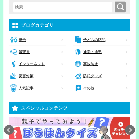
検索
検索キーワード入力
ブログカテゴリ
子どもの防犯
総合
留守番
通学・通塾
インターネット
事故防止
災害対策
防犯グッズ
人気記事
その他
スペシャルコンテンツ