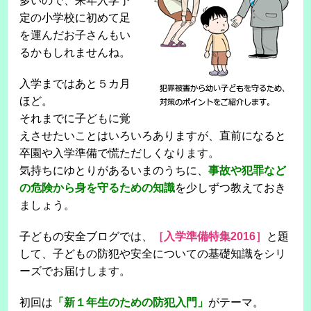
多いので、来年入学予
定の小学校に初めて足
を運んだお子さんもい
るかもしれませんね。
入学まではあと５カ月
ほど。
それまでに子どもに覚
えさせたいことはいろいろありますが、直前になると
卒園や入学準備で慌ただしくなります。
気持ちにゆとりがあるいまのうちに、
事故や犯罪など
の危険から身を守るための知識
を少しずつ教えておき
ましょう。
子どもの安全ブログでは、
［入学準備特集2016］
と題
して、子どもの防犯や安全についての基礎知識をシリ
ーズでお届けします。
初回は
「新１年生のための防犯入門」
がテーマ。