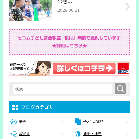
の熱…
2026.05.21
検索
検索キーワード入力
ブログカテゴリ
子どもの防犯
総合
留守番
通学・通塾