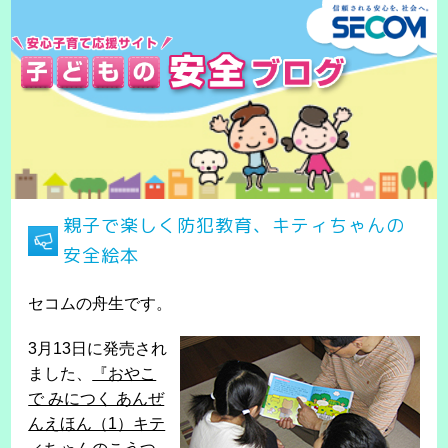
親子で楽しく防犯教育、キティちゃんの
安全絵本
セコムの舟生です。
3月13日に発売され
ました、
『おやこ
で みにつく あんぜ
んえほん（1）キテ