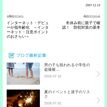
2007.12.13
≪前のページへ
次のページへ≫
インターネット・デビュ
冬休み前に親子で確
ーが低年齢化 ～インタ
認！ 防犯対策の基本
ーネット・注意ポイント
のおさらい～
ブログ最新記事
男の子も狙われる小学生の
盗撮被…
2026.07.16
夏のイベントと迷子のリス
ク
2026.07.02