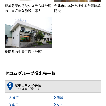
能美防災の防災システムは台湾
台北市に本社を構える台湾能美
のさまざまな施設へ導入
防災
桃園県の生産工場（台湾）
セコムグループ進出先一覧
セキュリティ事業
（セコム（株））
台湾
韓国
中国
タイ