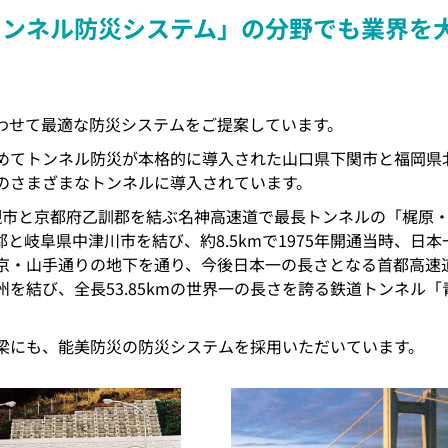
トンネル防災システム」の分野でも業界を
わせて最適な防災システムをご提案しています。
めてトンネル防災が本格的に導入された山口県下関市と福岡県
のさまざまなトンネルに導入されています。
槻市と京都府乙訓郡を結ぶ名神高速道で最長トンネルの「梶原
岐阜県中津川市を結び、約8.5kmで1975年開通当時、日本
京・山手通りの地下を通り、今後日本一の長さとなる首都高速
を結び、全長53.85kmの世界一の長さを誇る鉄道トンネル「
梁にも、能美防災の防災システムを採用いただいています。