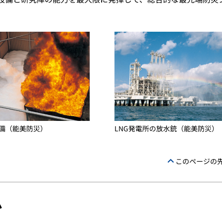
LNG発電所の放水銃（能美防災）
備（能美防災）
このページの
ム