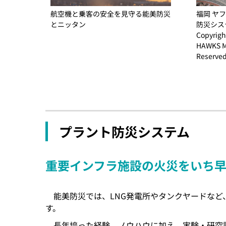
航空機と乗客の安全を見守る能美防災
福岡 ヤ
とニッタン
防災シス
Copyrigh
HAWKS Ma
Reserved
プラント防災システム
重要インフラ施設の火災をいち
能美防災では、LNG発電所やタンクヤードな
す。
長年培った経験、ノウハウに加え、実験・研究