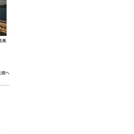
能美
先頭へ