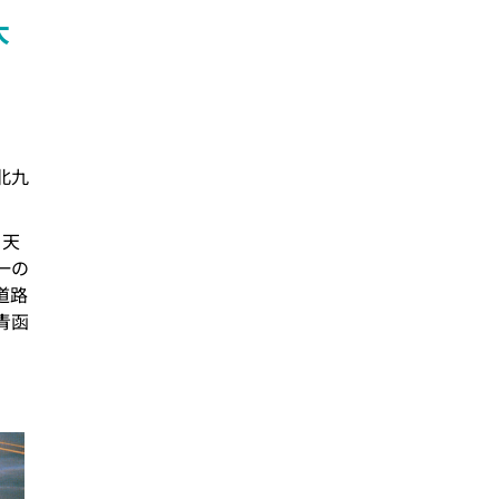
大
北九
・天
一の
道路
青函