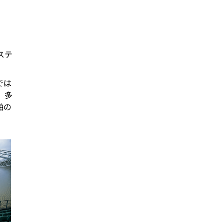
ステ
では
、多
舶の